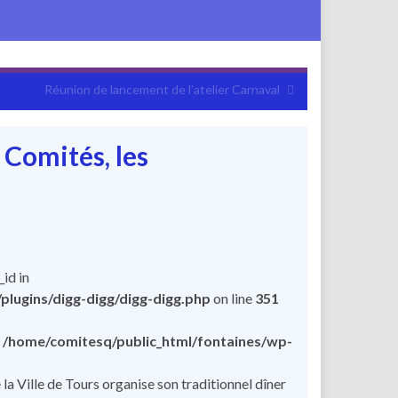
Réunion de lancement de l’atelier Carnaval
 Comités, les
id in
lugins/digg-digg/digg-digg.php
on line
351
n
/home/comitesq/public_html/fontaines/wp-
 Ville de Tours organise son traditionnel dîner