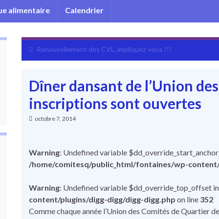
e alimentaire
Calendrier
Renouvellement des CVL, impliquez-vous !!!
Dîner dansant de l’Union des
inscriptions sont ouvertes
octobre 7, 2014
Warning
: Undefined variable $dd_override_start_anchor_
/home/comitesq/public_html/fontaines/wp-content/p
Warning
: Undefined variable $dd_override_top_offset i
content/plugins/digg-digg/digg-digg.php
on line
352
Comme chaque année l’Union des Comités de Quartier de la