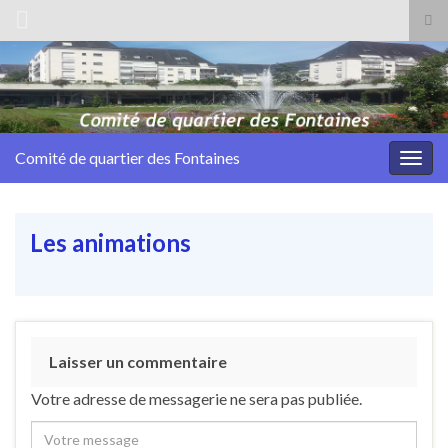
Tog
sea
Search for:
for
Comité de quartier des Fontaines
Togg
navig
Les animations
Laisser un commentaire
Votre adresse de messagerie ne sera pas publiée.