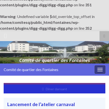
content/plugins/digg-digg/digg-digg.php
on line
351
Warning
: Undefined variable $dd_override_top_offset in
/home/comitesq/public_html/fontaines/wp-
content/plugins/digg-digg/digg-digg.php
on line
352
Tog
sea
Search for:
for
Comité de quartier des Fontaines
Togg
navig
Diner dansant
Lancement de l’atelier carnaval