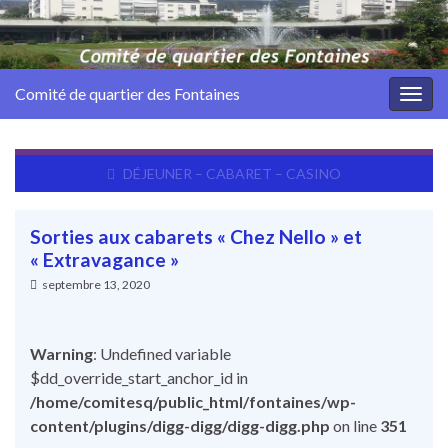
for
Comité de quartier des Fontaines
Togg
navig
DÉJEUNER – CABARET – CASINO
Sorties aux cabarets « Chez Nello » et
« Extravagance »
septembre 13, 2020
Warning
: Undefined variable
$dd_override_start_anchor_id in
/home/comitesq/public_html/fontaines/wp-
content/plugins/digg-digg/digg-digg.php
on line
351